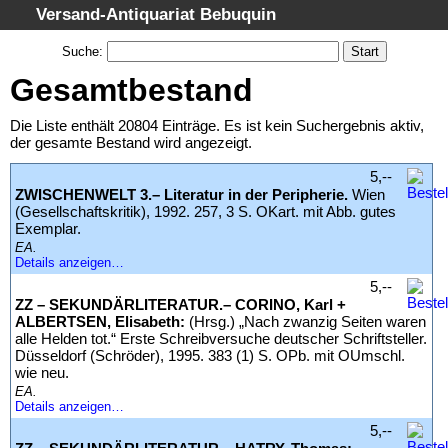
Versand-Antiquariat Bebuquin
Startseite
Suche
:
Suche
Gesamtbestand
Kategorien
Die Liste enthält 20804 Einträge. Es ist kein Suchergebnis aktiv,
Schlagwörter
der gesamte Bestand wird angezeigt.
Gesamtbestand
5,--
ZWISCHENWELT 3.– Literatur in der Peripherie.
Wien
Warenkorb
(Gesellschaftskritik), 1992. 257, 3 S. OKart. mit Abb. gutes
Exemplar.
AGB
EA.
Widerruf
Details anzeigen…
5,--
Datenschutz
ZZ – SEKUNDÄRLITERATUR.– CORINO, Karl +
ALBERTSEN, Elisabeth:
(Hrsg.) „Nach zwanzig Seiten waren
Impressum
alle Helden tot.“ Erste Schreibversuche deutscher Schriftsteller.
Düsseldorf (Schröder), 1995. 383 (1) S. OPb. mit OUmschl.
wie neu.
EA.
Details anzeigen…
5,--