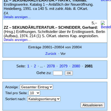
ZZ – SEKUNDÄRLITERATUR.– HATRY, Thomas:
Erstlingswerke. Katalog 1 – Anläßlich der Neueröffnung.
Heidelberg, 1991. ca 140 S. mit zahlr. Abb. ill. OKart.
EA.
Details anzeigen…
5,--
ZZ – SEKUNDÄRLITERATUR.– SCHNEIDER, Gerhard:
(Hrsg.) Eröffnungen. Schriftsteller über ihr Erstlingswerk. Berlin
(Aufbau), 1974. 214 (1) S. OKart. oberes Kap. angestoßen.
Details anzeigen…
Einträge 20801–20804 von 20804
Zurück
·
Vor
Seite:
1
·
2
· ... ·
2078
·
2079
·
2080
·
2081
Gehe zu
:
Anzeige
:
Titel pro Seite
:
Sortiert nach
: