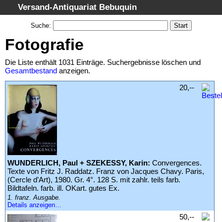
Versand-Antiquariat Bebuquin
Startseite
Suche
:
Suche
Fotografie
Kategorien
Die Liste enthält 1031 Einträge. Suchergebnisse löschen und
Schlagwörter
Gesamtbestand
anzeigen.
Suchergebnisse
20,--
Warenkorb
AGB
Widerruf
Datenschutz
Impressum
WUNDERLICH, Paul + SZEKESSY, Karin:
Convergences.
Texte von Fritz J. Raddatz. Franz von Jacques Chavy. Paris,
(Cercle d’Art), 1980. Gr. 4°. 128 S. mit zahlr. teils farb.
Bildtafeln. farb. ill. OKart. gutes Ex.
1. franz. Ausgabe.
Details anzeigen…
50,--