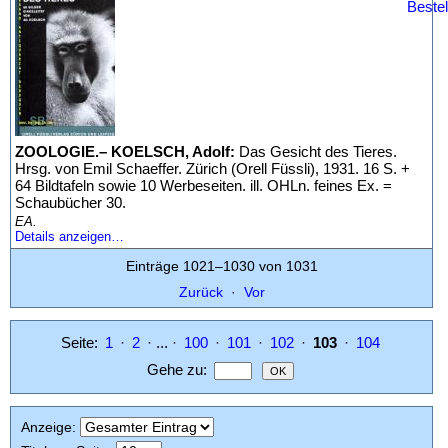
ZOOLOGIE.– KOELSCH, Adolf:
Das Gesicht des Tieres.
Hrsg. von Emil Schaeffer. Zürich (Orell Füssli), 1931. 16 S. +
64 Bildtafeln sowie 10 Werbeseiten. ill. OHLn. feines Ex. =
Schaubücher 30.
EA.
Details anzeigen…
Einträge 1021–1030 von 1031
Zurück
·
Vor
Seite:
1
·
2
· ... ·
100
·
101
·
102
·
103
·
104
Gehe zu
:
Anzeige
: