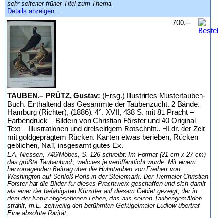
sehr seltener früher Titel zum Thema.
Details anzeigen…
700,--
TAUBEN.– PRÜTZ, Gustav:
(Hrsg.) Illustrirtes Mustertauben-
Buch. Enthaltend das Gesammte der Taubenzucht. 2 Bände.
Hamburg (Richter), (1886). 4°. XVII, 438 S. mit 81 Pracht –
Farbendruck – Bildern von Christian Förster und 40 Original
Text – Illustrationen und dreiseitigem Rotschnitt.. HLdr. der Zeit
mit goldgeprägtem Rücken. Kanten etwas berieben, Rücken
geblichen, NaT, insgesamt gutes Ex.
EA. Niessen, 746/Möbes, S. 126 schreibt: Im Format (21 cm x 27 cm)
das größte Taubenbuch, welches je veröffentlicht wurde. Mit einem
hervorragenden Beitrag über die Huhntauben von Freiherr von
Washington auf Schloß Porls in der Steiermark. Der Tiermaler Christian
Förster hat die Bilder für dieses Prachtwerk geschaffen und sich damit
als einer der befähigsten Künstler auf diesem Gebiet gezeigt, der in
dem der Natur abgesehenen Leben, das aus seinen Taubengemälden
strahlt, m.E. zeitweilig den berühmten Geflügelmaler Ludlow übertraf.
Eine absolute Rarität.