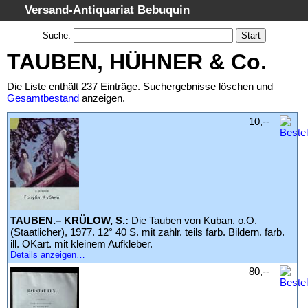
Versand-Antiquariat Bebuquin
Startseite
Suche
:
Suche
TAUBEN, HÜHNER & Co.
Kategorien
Die Liste enthält 237 Einträge. Suchergebnisse löschen und
Schlagwörter
Gesamtbestand
anzeigen.
Suchergebnisse
10,--
Warenkorb
AGB
Widerruf
Datenschutz
TAUBEN.– KRÜLOW, S.:
Die Tauben von Kuban. o.O.
Impressum
(Staatlicher), 1977. 12° 40 S. mit zahlr. teils farb. Bildern. farb.
ill. OKart. mit kleinem Aufkleber.
Details anzeigen…
80,--