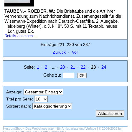
TAUBEN.– ROEDER, W.:
Die Brieftaube und die Art ihrer
Verwendung zum Nachrichtendienst. Zusamengestellt für die
Wissmann-Expedition nach Deutsch-Ostafrika. 2. Ausgabe.
Heidelberg (Winter), o.J. kl. 8°. 50 S. mit 11 Textabb. neues
HLdr. gutes Ex.
Details anzeigen…
Einträge 221–230 von 237
Zurück
·
Vor
Seite:
1
·
2
· ... ·
20
·
21
·
22
·
23
·
24
Gehe zu
:
Anzeige
:
Titel pro Seite
:
Sortiert nach
:
HescomShop
- Das Webshopsystem für Antiquariate und Verlage | © 2006-2026 by