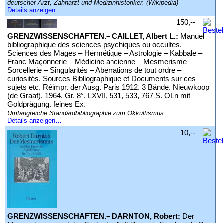
deutscher Arzt, Zahnarzt und Medizinhistoriker. (Wikipedia)
Details anzeigen…
150,--
GRENZWISSENSCHAFTEN.– CAILLET, Albert L.:
Manuel
bibliographique des sciences psychiques ou occultes.
Sciences des Mages – Hermétique – Astrologie – Kabbale –
Franc Maçonnerie – Médicine ancienne – Mesmerisme –
Sorcellerie – Singularités – Aberrations de tout ordre –
curiosités. Sources Bibliographique et Documents sur ces
sujets etc. Réimpr. der Ausg. Paris 1912. 3 Bände. Nieuwkoop
(de Graaf), 1964. Gr. 8°. LXVII, 531, 533, 767 S. OLn mit
Goldprägung. feines Ex.
Umfangreiche Standardbibliographie zum Okkultismus.
Details anzeigen…
10,--
GRENZWISSENSCHAFTEN.– DARNTON, Robert:
Der