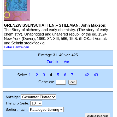
GRENZWISSENSCHAFTEN.– STILLMAN, John Maxson:
The Story of alchemy and early chemistry. (The story of early
chemistry). Unabridged and unaltered republ. of the ed. 1924.
New York (Dover), 1960. 8°. XIII, 566, 15 S. ill. OKart Vorsatz
und Schnitt stockfleckig.
Details anzeigen…
Einträge 31–40 von 425
Zurück
·
Vor
Seite:
1
·
2
·
3
·
4
·
5
·
6
·
7
· ... ·
42
·
43
Gehe zu
:
Anzeige
:
Titel pro Seite
:
Sortiert nach
: