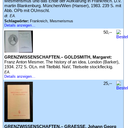
Mesmerismus und das Ende der Aufklärung in Frankreich. D.v.
martin Blankenburg. München/Wien (Hanser), 1983. 239 S. mit
Abb. OPb mit OUmschl.
dt. EA.
Schlagwörter:
Frankreich, Mesmerismus
Details anzeigen…
50,--
GRENZWISSENSCHAFTEN.– GOLDSMITH, Margaret:
Franz Anton Mesmer. The history of an idea. London (Barker),
1934. 272 S. OLn. mit Titelbild. NaV, Titelseite stockfleckig.
EA.
Details anzeigen…
25,--
GRENZWISSENSCHAFTEN.– GRAESSE, Johann Georg