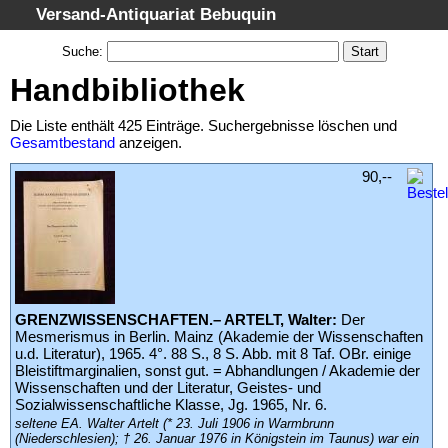
Versand-Antiquariat Bebuquin
Startseite
Suche
:
Suche
Handbibliothek
Kategorien
Die Liste enthält 425 Einträge. Suchergebnisse löschen und
Schlagwörter
Gesamtbestand
anzeigen.
Suchergebnisse
90,--
Warenkorb
AGB
Widerruf
Datenschutz
GRENZWISSENSCHAFTEN.– ARTELT, Walter:
Der
Impressum
Mesmerismus in Berlin. Mainz (Akademie der Wissenschaften
u.d. Literatur), 1965. 4°. 88 S., 8 S. Abb. mit 8 Taf. OBr. einige
Bleistiftmarginalien, sonst gut. = Abhandlungen / Akademie der
Wissenschaften und der Literatur, Geistes- und
Sozialwissenschaftliche Klasse, Jg. 1965, Nr. 6.
seltene EA. Walter Artelt (* 23. Juli 1906 in Warmbrunn
(Niederschlesien); † 26. Januar 1976 in Königstein im Taunus) war ein