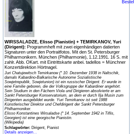
WIRSSALADZE, Elisso (Pianistin) + TEMIRKANOV, Yuri
(Dirigent):
Programmheft mit zwei eigenhändigen datierten
Signaturen unter den Portraitfotos. Mit den St. Petersburger
Philharmonikern. München (Philharmonie), 1.12.1991. 16 S. mit
zahlr. Abb. OKart. mit Eintrittskarte anbei. tadellos = Münchner
Konzertdirektion Hörtnagel.
Juri Chatujewitsch Temirkanow (* 10. Dezember 1938 in Naltschik,
damals Kabardino-Balkarische Autonome Sozialistische
Sowjetrepublik, Sowjetunion) ist ein russischer Dirigent. Er wurde in
eine Familie geboren, die der Volksgruppe der Kabardiner angehört.
Sein Studium in den Fächern Viola und Dirigieren absolvierte er am
Sankt Petersburger Konservatorium, an dem er durch Ilja Musin zum
Dirigenten ausgebildet wurde. Yuri Temirkanov ist seit 1988
Künstlerischer Direktor und Chefdirigent der Sankt Petersburger
Philharmoniker.
Elisso Konstantines Wirsaladse (* 14. September 1942 in Tiflis,
Georgien) ist eine georgische Pianistin.
(Wikipedia)
Schlagwörter:
Dirigent, Pianist
Details anzeigen…