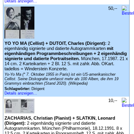
Details anzeigen…
50,--
YO YO MA (Cellist) + DUTOIT, Charles (Dirigent):
2
eigenhändig signierte und datierte Autogrammkarten
mit
eigenhändigen Programmbeschreibungen + 2 eigenhändig
signierte und datierte Portraitseiten.
München, 17.1987. 21 x
14 cm. 2 Karteikarten + 2 Bl. 12 S. mit zahlr. Abb. OKart.
tadellos = Winderstein Konzerte.
Yo-Yo Ma (* 7. Oktober 1955 in Paris) ist ein US-amerikanischer
Cellist. Seine Diskografie umfasst mehr als 100 Alben, die ihm 19
Grammys einbrachten (Stand 2020). (Wikipedia)
Schlagwörter:
Dirigent
Details anzeigen…
10,--
ZACHARIAS, Christian (Pianist) + SLATKIN, Leonard
(Dirigent):
2 eigenhändig signierte und datierte
Autogrammkarten. München (Philharmonie), 18.12.1991. 8 x
12,5 cm. 2 Karteikarten in Programmheft. 12 S. mit zahlr. Abb.