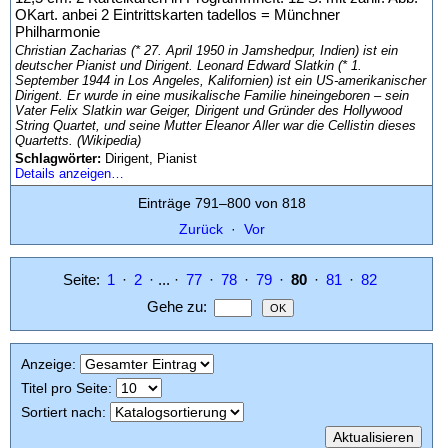
OKart. anbei 2 Eintrittskarten tadellos = Münchner
Philharmonie
Christian Zacharias (* 27. April 1950 in Jamshedpur, Indien) ist ein
deutscher Pianist und Dirigent. Leonard Edward Slatkin (* 1.
September 1944 in Los Angeles, Kalifornien) ist ein US-amerikanischer
Dirigent. Er wurde in eine musikalische Familie hineingeboren – sein
Vater Felix Slatkin war Geiger, Dirigent und Gründer des Hollywood
String Quartet, und seine Mutter Eleanor Aller war die Cellistin dieses
Quartetts. (Wikipedia)
Schlagwörter:
Dirigent, Pianist
Details anzeigen…
Einträge 791–800 von 818
Zurück
·
Vor
Seite:
1
·
2
· ... ·
77
·
78
·
79
·
80
·
81
·
82
Gehe zu
:
Anzeige
:
Titel pro Seite
:
Sortiert nach
: