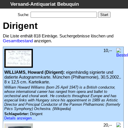
Versand-Antiquariat Bebuquin
Startseite
Suche
:
Suche
Dirigent
Kategorien
Die Liste enthält 818 Einträge. Suchergebnisse löschen und
Schlagwörter
Gesamtbestand
anzeigen.
Suchergebnisse
10,--
Warenkorb
AGB
WILLIAMS, Howard (Dirigent):
eigenhändig signierte und
Widerruf
datierte Autogrammkarte. München (Philharmonie), 30.5.2002..
8 x 12,5 cm. Karteikarte.
Datenschutz
William Howard Williams (born 25 April 1947) is a British conductor,
whose international career has ranged from opera and ballet to
Impressum
orchestral and choral work. He conducts throughout Europe and has
especial links with Hungary since his appointment in 1989 as Artistic
Director and Principal Conductor of the Pannon Philharmonic (formerly
Pécs Symphony) Orchestra. (Wikipedia)
Schlagwörter:
Dirigent
Details anzeigen…
20,--