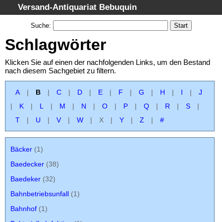
Versand-Antiquariat Bebuquin
Startseite
Suche
:
Suche
Schlagwörter
Kategorien
Klicken Sie auf einen der nachfolgenden Links, um den Bestand
Schlagwörter
nach diesem Sachgebiet zu filtern.
Gesamtbestand
A
|
B
|
C
|
D
|
E
|
F
|
G
|
H
|
I
|
J
Warenkorb
|
K
|
L
|
M
|
N
|
O
|
P
|
Q
|
R
|
S
|
AGB
T
|
U
|
V
|
W
|
X
|
Y
|
Z
|
#
Widerruf
Datenschutz
Bäcker
(1)
Impressum
Baedecker
(38)
Baedeker
(32)
Bahnbetriebsunfall
(1)
Bahnhof
(1)