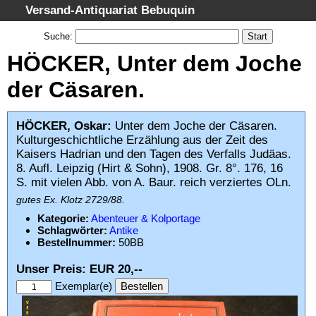
Versand-Antiquariat Bebuquin
Startseite
Suche
:
Suche
HÖCKER, Unter dem Joche
Kategorien
der Cäsaren.
Schlagwörter
Gesamtbestand
HÖCKER, Oskar:
Unter dem Joche der Cäsaren.
Kulturgeschichtliche Erzählung aus der Zeit des
Warenkorb
Kaisers Hadrian und den Tagen des Verfalls Judäas.
AGB
8. Aufl. Leipzig (Hirt & Sohn), 1908. Gr. 8°. 176, 16
S. mit vielen Abb. von A. Baur. reich verziertes OLn.
Widerruf
gutes Ex. Klotz 2729/88.
Datenschutz
Kategorie:
Abenteuer & Kolportage
Impressum
Schlagwörter:
Antike
Bestellnummer:
50BB
Unser Preis: EUR 20,--
Exemplar(e)