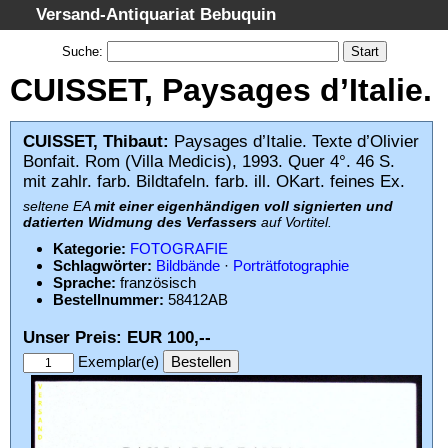
Versand-Antiquariat Bebuquin
Startseite
Suche
:
Suche
CUISSET, Paysages d’Italie.
Kategorien
Schlagwörter
CUISSET, Thibaut:
Paysages d’Italie. Texte d’Olivier
Bonfait. Rom (Villa Medicis), 1993. Quer 4°. 46 S.
Gesamtbestand
mit zahlr. farb. Bildtafeln. farb. ill. OKart. feines Ex.
Warenkorb
seltene EA
mit einer eigenhändigen voll signierten und
datierten Widmung des Verfassers
auf Vortitel.
AGB
Kategorie:
FOTOGRAFIE
Widerruf
Schlagwörter:
Bildbände
·
Porträtfotographie
Sprache:
französisch
Datenschutz
Bestellnummer:
58412AB
Impressum
Unser Preis: EUR 100,--
Exemplar(e)