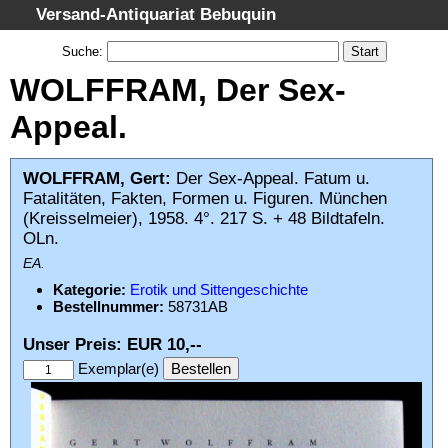
Versand-Antiquariat Bebuquin
Startseite
Suche
:
Suche
WOLFFRAM, Der Sex-
Kategorien
Appeal.
Schlagwörter
Gesamtbestand
WOLFFRAM, Gert:
Der Sex-Appeal. Fatum u.
Fatalitäten, Fakten, Formen u. Figuren. München
Warenkorb
(Kreisselmeier), 1958. 4°. 217 S. + 48 Bildtafeln.
AGB
OLn.
Widerruf
EA.
Kategorie:
Erotik und Sittengeschichte
Datenschutz
Bestellnummer:
58731AB
Impressum
Unser Preis: EUR 10,--
Exemplar(e)