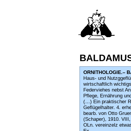
BALDAMUS, 
ORNITHOLOGIE.– B
Haus- und Nutzggeflü
wirtschaftlich wichtig
Federviehes nebst Anl
Pflege, Ernährung un
(…) Ein praktischer R
Geflügelhalter. 4. erhe
bearb. von Otto Grue
(Schaper), 1910. VIII, 
OLn. vereinzelz etwas
Ex.