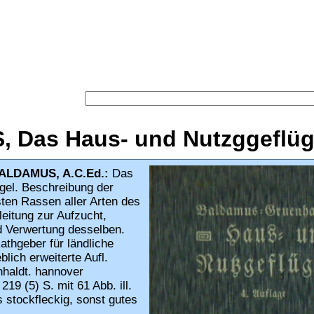
Versand-Antiquariat Beb
Startseite
·
Suche
·
Kategorien
·
Schlagwörter
·
Gesamt
Warenkorb
·
AGB
·
Widerruf
·
Datenschutz
·
Impre
Suche
:
Das Haus- und Nutzggeflüg
ALDAMUS, A.C.Ed.:
Das
gel. Beschreibung der
sten Rassen aller Arten des
eitung zur Aufzucht,
d Verwertung desselben.
athgeber für ländliche
blich erweiterte Aufl.
nhaldt. hannover
219 (5) S. mit 61 Abb. ill.
 stockfleckig, sonst gutes