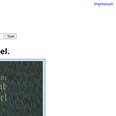
Impressum
uquin
bestand
ssum
el.