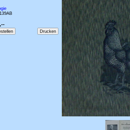
ogie
139AB
,--