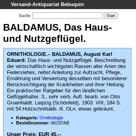
Versand-Antiquariat Bebuquin
Startseite
Suche
:
Suche
BALDAMUS, Das Haus-
Kategorien
und Nutzgeflügel.
Schlagwörter
Gesamtbestand
ORNITHOLOGIE.– BALDAMUS, August Karl
Eduard:
Das Haus- und Nutzgeflügel. Beschreibung
Warenkorb
der wirtschaftlich wichtigsten Rassen aller Arten des
AGB
Federviehes, nebst Anleitung zur Aufzucht, Pflege,
Ernährung und Verwertung desselben mit besonderer
Widerruf
Berücksichtigung der Krankheiten und ihrer Heilung.
Datenschutz
Ein praktischer Ratgeber für den ländlichen
Geflügelhalter. 3., sehr verb. Aufl. bearb. von Otto
Impressum
Gruenhaldt. Leipzig (Schönfeld), 1903. VIII, 184 S.
mit 54 Holzschnittabb. ill. OLn. etwas gebräunt.
Kategorie:
Ornithologie
Bestellnummer:
66197AB
Unser Preis: EUR 45,--