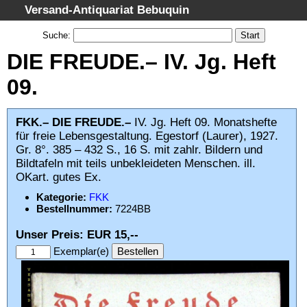
Versand-Antiquariat Bebuquin
Startseite
Suche
:
Suche
DIE FREUDE.– IV. Jg. Heft
Kategorien
09.
Schlagwörter
Gesamtbestand
FKK.– DIE FREUDE.–
IV. Jg. Heft 09. Monatshefte
für freie Lebensgestaltung. Egestorf (Laurer), 1927.
Warenkorb
Gr. 8°. 385 – 432 S., 16 S. mit zahlr. Bildern und
AGB
Bildtafeln mit teils unbekleideten Menschen. ill.
OKart. gutes Ex.
Widerruf
Kategorie:
FKK
Datenschutz
Bestellnummer:
7224BB
Impressum
Unser Preis: EUR 15,--
Exemplar(e)