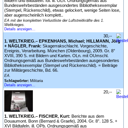
Bildern und Bildtafeln. fol. ill. OLn. Ordnungsgemäß aus
Bundeswehrbeständen ausgesondertes Bibliotheksexemplar
(Stempel, Rückenschild), etwas gelockert, wenige Seiten lose,
aber augenscheinlich komplett..
EA mit der kompletten Verlustliste der Luftstreitkräfte des 1.
Weltkrieges.
Details anzeigen…
30,--
1. WELTKRIEG.– EPKENHANS, Michael; HILLMANN, Jörg
+ NÄGLER, Frank:
Skagerrakschlacht. Vorgeschichte,
Ereignis, Verarbeitung. München (Oldenbourg), 2009. Gr. 8°
XVIII, 390 S. mit Bildern und Karten. OLn. mit OUmschl.
Ordnungsgemäß aus Bundeswehrbeständen ausgesondertes
Bibliotheksexemplar (Stempel und Rückenschild). = Beiträge
zur Militärgeschichte, Bd. 66.
EA.
Schlagwörter:
Militaria
Details anzeigen…
20,--
1. WELTKRIEG.– FISCHER, Kurt:
Berichte aus dem
Douaumont. Bonn (Bernard & Graefe), 2004. Gr. 8°. 128 S. +
XVI Bildtafeln. ill. OPb. Ordnungsgemäß aus