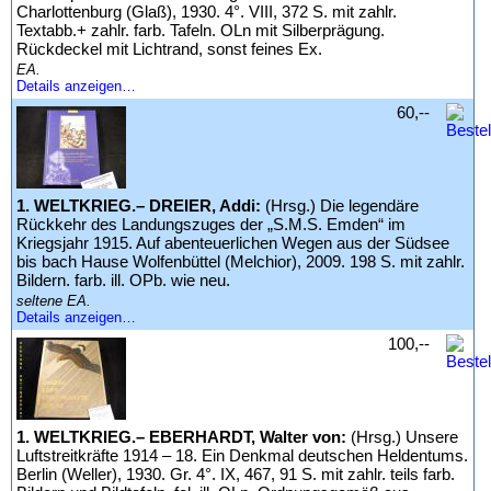
Charlottenburg (Glaß), 1930. 4°. VIII, 372 S. mit zahlr.
Textabb.+ zahlr. farb. Tafeln. OLn mit Silberprägung.
Rückdeckel mit Lichtrand, sonst feines Ex.
EA.
Details anzeigen…
60,--
1. WELTKRIEG.– DREIER, Addi:
(Hrsg.) Die legendäre
Rückkehr des Landungszuges der „S.M.S. Emden“ im
Kriegsjahr 1915. Auf abenteuerlichen Wegen aus der Südsee
bis bach Hause Wolfenbüttel (Melchior), 2009. 198 S. mit zahlr.
Bildern. farb. ill. OPb. wie neu.
seltene EA.
Details anzeigen…
100,--
1. WELTKRIEG.– EBERHARDT, Walter von:
(Hrsg.) Unsere
Luftstreitkräfte 1914 – 18. Ein Denkmal deutschen Heldentums.
Berlin (Weller), 1930. Gr. 4°. IX, 467, 91 S. mit zahlr. teils farb.