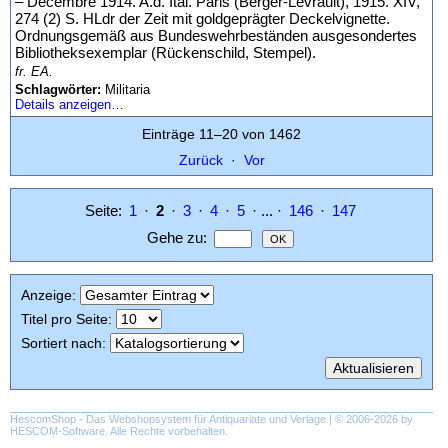
– Décembre 1914. A.d. Ital. Paris (Berger-Levrault), 1915. XIV,
274 (2) S. HLdr der Zeit mit goldgeprägter Deckelvignette.
Ordnungsgemäß aus Bundeswehrbeständen ausgesondertes
Bibliotheksexemplar (Rückenschild, Stempel).
fr. EA.
Schlagwörter:
Militaria
Details anzeigen…
Einträge 11–20 von 1462
Zurück
·
Vor
Seite:
1
·
2
·
3
·
4
·
5
· ... ·
146
·
147
Gehe zu
:
Anzeige
:
Titel pro Seite
:
Sortiert nach
:
HescomShop
- Das Webshopsystem für Antiquariate und Verlage | © 2006-2026 by
HESCOM-Software
. Alle Rechte vorbehalten.