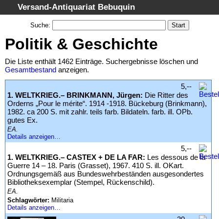
Versand-Antiquariat Bebuquin
Startseite
Suche
:
Suche
Politik & Geschichte
Kategorien
Die Liste enthält 1462 Einträge. Suchergebnisse löschen und
Schlagwörter
Gesamtbestand
anzeigen.
Suchergebnisse
5,--
1. WELTKRIEG.– BRINKMANN, Jürgen:
Die Ritter des
Warenkorb
Orderns „Pour le mérite“. 1914 -1918. Bückeburg (Brinkmann),
1982. ca 200 S. mit zahlr. teils farb. Bildateln. farb. ill. OPb.
AGB
gutes Ex.
Widerruf
EA.
Details anzeigen…
Datenschutz
5,--
1. WELTKRIEG.– CASTEX + DE LA FAR:
Les dessous de la
Impressum
Guerre 14 – 18. Paris (Grasset), 1967. 410 S. ill. OKart.
Ordnungsgemäß aus Bundeswehrbeständen ausgesondertes
Bibliotheksexemplar (Stempel, Rückenschild).
EA.
Schlagwörter:
Militaria
Details anzeigen…