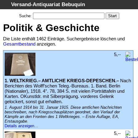
Versand-Antiquariat Bebuquin
Startseite
Suche
:
Suche
Politik & Geschichte
Kategorien
Die Liste enthält 1462 Einträge. Suchergebnisse löschen und
Schlagwörter
Gesamtbestand
anzeigen.
Suchergebnisse
5,--
Warenkorb
AGB
1. WELTKRIEG.– AMTLICHE KRIEGS-DEPESCHEN.–
Nach
Widerruf
Berichten des Wolff’schen Teleg.-Bureaus. 1. Band. Berlin
Datenschutz
(Nationaler), 1918. 4°. 78, 384 S. mit vielen Porträttafeln und
Karten. OKunstldr. mit Silberprägung. vorderes Gelenk
Impressum
gelockert, sonst gut erhalten.
1. August 1914 bis 31. Januar 1915. Diese amtlichen Nachrichten
beschreiben, nach Kriegsschauplätzen geordnet, den Verlauf der
Kämpfe an den Fronten des 1.Weltkrieges. – Erste Auflage, EA,
Erstausgabe.
Details anzeigen…
5,--