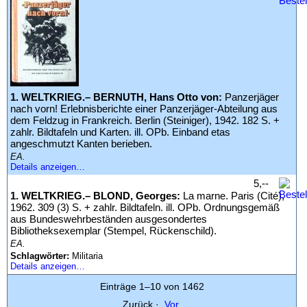
1. WELTKRIEG.– BERNUTH, Hans Otto von:
Panzerjäger
nach vorn! Erlebnisberichte einer Panzerjäger-Abteilung aus
dem Feldzug in Frankreich. Berlin (Steiniger), 1942. 182 S. +
zahlr. Bildtafeln und Karten. ill. OPb. Einband etas
angeschmutzt Kanten berieben.
EA.
Details anzeigen…
5,--
1. WELTKRIEG.– BLOND, Georges:
La marne. Paris (Cité),
1962. 309 (3) S. + zahlr. Bildtafeln. ill. OPb. Ordnungsgemäß
aus Bundeswehrbeständen ausgesondertes
Bibliotheksexemplar (Stempel, Rückenschild).
EA.
Schlagwörter:
Militaria
Details anzeigen…
Einträge 1–10 von 1462
Zurück
·
Vor