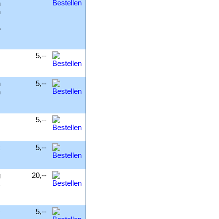
n
n
e
,
5,--
n
5,--
n
m
5,--
x
5,--
g
20,--
1
+
5,--