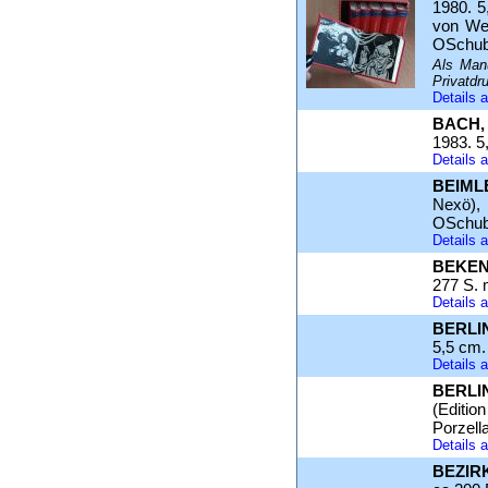
1980. 5
von Wer
OSchub
Als Manu
Privatdr
Details
BACH, 
1983. 5
Details
BEIML
Nexö), 
OSchub
Details
BEKEN
277 S. m
Details
BERLI
5,5 cm.
Details
BERLI
(Editio
Porzell
Details
BEZIR