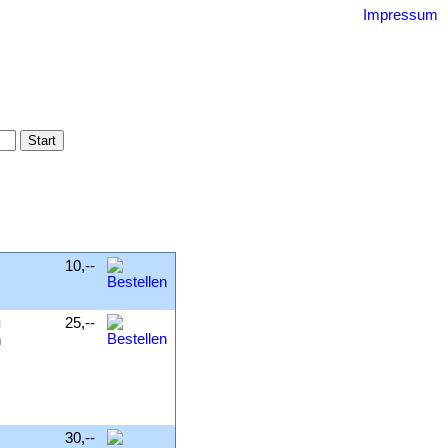
Impressum
uquin
gebnisse
ssum
.
10,--
g
25,--
n
,
30,--