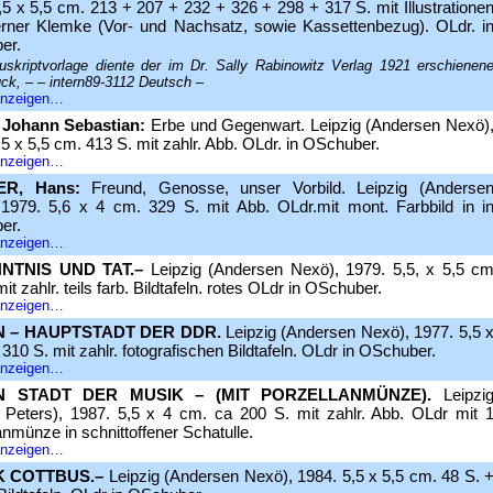
,5 x 5,5 cm. 213 + 207 + 232 + 326 + 298 + 317 S. mit Illustratione
ner Klemke (Vor- und Nachsatz, sowie Kassettenbezug). OLdr. i
er.
skriptvorlage diente der im Dr. Sally Rabinowitz Verlag 1921 erschienen
uck, – – intern89-3112 Deutsch –
 anzeigen…
Johann Sebastian:
Erbe und Gegenwart. Leipzig (Andersen Nexö)
,5 x 5,5 cm. 413 S. mit zahlr. Abb. OLdr. in OSchuber.
 anzeigen…
ER, Hans:
Freund, Genosse, unser Vorbild. Leipzig (Anderse
1979. 5,6 x 4 cm. 329 S. mit Abb. OLdr.mit mont. Farbbild in i
er.
 anzeigen…
NTNIS UND TAT.–
Leipzig (Andersen Nexö), 1979. 5,5, x 5,5 c
it zahlr. teils farb. Bildtafeln. rotes OLdr in OSchuber.
 anzeigen…
N – HAUPTSTADT DER DDR.
Leipzig (Andersen Nexö), 1977. 5,5 
 310 S. mit zahlr. fotografischen Bildtafeln. OLdr in OSchuber.
 anzeigen…
N STADT DER MUSIK – (MIT PORZELLANMÜNZE).
Leipzi
n Peters), 1987. 5,5 x 4 cm. ca 200 S. mit zahlr. Abb. OLdr mit 
anmünze in schnittoffener Schatulle.
 anzeigen…
K COTTBUS.–
Leipzig (Andersen Nexö), 1984. 5,5 x 5,5 cm. 48 S. 