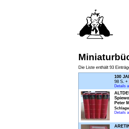
Miniaturbü
Die Liste enthält 93 Eintr
100 JA
98 S. +
Details
ALTDE
Spiewo
Peter 
Schlagw
Details
ARETIN