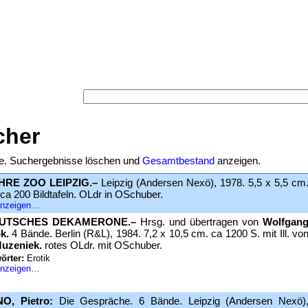
Versand-Antiquariat Beb
Startseite
·
Suche
·
Kategorien
·
Schlagwörter
·
Sucher
Warenkorb
·
AGB
·
Widerruf
·
Datenschutz
·
Impre
Suche
:
cher
äge. Suchergebnisse löschen und
Gesamtbestand
anzeigen.
HRE ZOO LEIPZIG.–
Leipzig (Andersen Nexö), 1978. 5,5 x 5,5 cm
 ca 200 Bildtafeln. OLdr in OSchuber.
 anzeigen…
UTSCHES DEKAMERONE.–
Hrsg. und übertragen von
Wolfgan
k.
4 Bände. Berlin (R&L), 1984. 7,2 x 10,5 cm. ca 1200 S. mit Ill. vo
Muzeniek.
rotes OLdr. mit OSchuber.
örter:
Erotik
 anzeigen…
O, Pietro:
Die Gespräche. 6 Bände. Leipzig (Andersen Nexö)