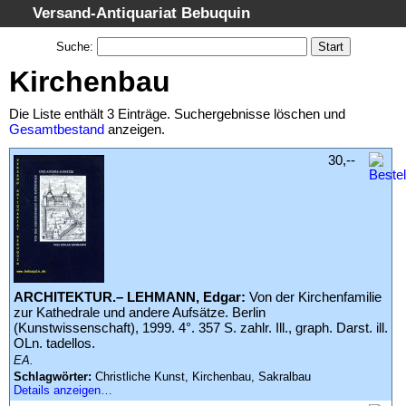
Versand-Antiquariat Bebuquin
Startseite
Suche
:
Suche
Kirchenbau
Kategorien
Die Liste enthält 3 Einträge. Suchergebnisse löschen und
Schlagwörter
Gesamtbestand
anzeigen.
Suchergebnisse
30,--
Warenkorb
AGB
Widerruf
Datenschutz
Impressum
ARCHITEKTUR.– LEHMANN, Edgar:
Von der Kirchenfamilie
zur Kathedrale und andere Aufsätze. Berlin
(Kunstwissenschaft), 1999. 4°. 357 S. zahlr. Ill., graph. Darst. ill.
OLn. tadellos.
EA.
Schlagwörter:
Christliche Kunst, Kirchenbau, Sakralbau
Details anzeigen…