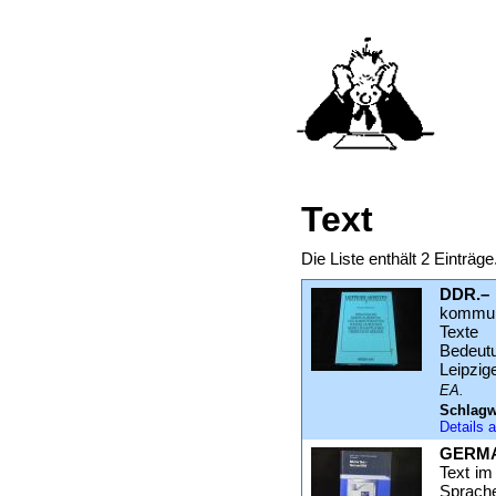
Text
Die Liste enthält 2 Einträ
DDR.–
kommuni
Texte 
Bedeutu
Leipzig
EA.
Schlagw
Details
GERMAN
Text im
Sprache