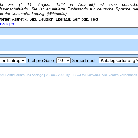
la Fix (* 14. August 1942 in Arnstadt) ist eine deutsch
ssenschaftlerin. Sie ist emeritierte Professorin für deutsche Sprache de
t der Universität Leipzig. (Wikipedia)
örter:
Ästhetik, Bild, Deutsch, Literatur, Semiotik, Text
 anzeigen…
Titel pro Seite
:
Sortiert nach
:
ür Antiquariate und Verlage | © 2006-2026 by
HESCOM-Software
. Alle Rechte vorbehalten.