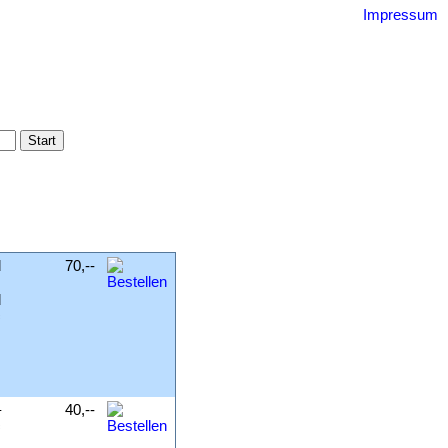
Impressum
uquin
gebnisse
ssum
d
70,--
.
d
=
–
40,--
=