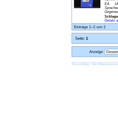
EA. Ul
Sprachwi
Gegenwar
Schlagw
Details
Einträge 1–2 von 2
Seite:
1
Anzeige
:
HescomShop
- Das Webshopsystem f