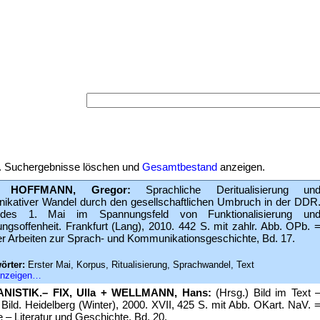
Versand-Antiquariat Beb
Startseite
·
Suche
·
Kategorien
·
Schlagwörter
·
Sucher
Warenkorb
·
AGB
·
Widerruf
·
Datenschutz
·
Impre
Suche
:
ge. Suchergebnisse löschen und
Gesamtbestand
anzeigen.
 HOFFMANN, Gregor:
Sprachliche Deritualisierung un
kativer Wandel durch den gesellschaftlichen Umbruch in der DDR
des 1. Mai im Spannungsfeld von Funktionalisierung un
ngsoffenheit. Frankfurt (Lang), 2010. 442 S. mit zahlr. Abb. OPb. 
er Arbeiten zur Sprach- und Kommunikationsgeschichte, Bd. 17.
örter:
Erster Mai, Korpus, Ritualisierung, Sprachwandel, Text
 anzeigen…
ISTIK.– FIX, Ulla + WELLMANN, Hans:
(Hrsg.) Bild im Text 
 Bild. Heidelberg (Winter), 2000. XVII, 425 S. mit Abb. OKart. NaV. 
 – Literatur und Geschichte, Bd. 20.