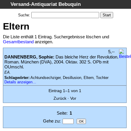
Versand-Antiquariat Bebuquin
Startseite
Suche
:
Suche
Eltern
Kategorien
Die Liste enthält 1 Eintrag. Suchergebnisse löschen und
Schlagwörter
Gesamtbestand
anzeigen.
Suchergebnisse
5,--
DANNENBERG, Sophie:
Das bleiche Herz der Revolution.
Warenkorb
Roman. München (DVA), 2004. Oktav. 302 S. OPb mit
OUmschl.
AGB
EA.
Widerruf
Schlagwörter:
Achtundsechziger, Desillusion, Eltern, Tochter
Details anzeigen…
Datenschutz
Eintrag 1–1 von 1
Impressum
Zurück
·
Vor
Seite:
1
Gehe zu
: