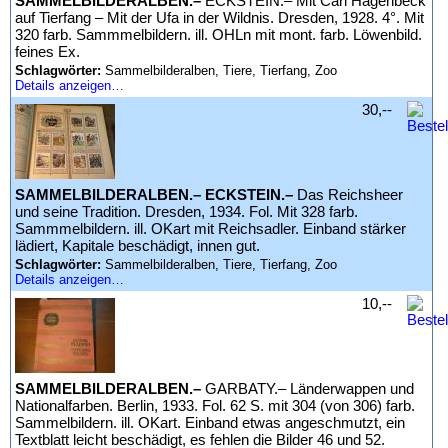
SAMMELBILDERALBEN.–
ECKSTEIN.– Mit Carl Hagenbeck
auf Tierfang – Mit der Ufa in der Wildnis. Dresden, 1928. 4°. Mit
320 farb. Sammmelbildern. ill. OHLn mit mont. farb. Löwenbild.
feines Ex.
Schlagwörter:
Sammelbilderalben, Tiere, Tierfang, Zoo
Details anzeigen…
30,--
SAMMELBILDERALBEN.– ECKSTEIN.–
Das Reichsheer
und seine Tradition. Dresden, 1934. Fol. Mit 328 farb.
Sammmelbildern. ill. OKart mit Reichsadler. Einband stärker
lädiert, Kapitale beschädigt, innen gut.
Schlagwörter:
Sammelbilderalben, Tiere, Tierfang, Zoo
Details anzeigen…
10,--
SAMMELBILDERALBEN.–
GARBATY.– Länderwappen und
Nationalfarben. Berlin, 1933. Fol. 62 S. mit 304 (von 306) farb.
Sammelbildern. ill. OKart. Einband etwas angeschmutzt, ein
Textblatt leicht beschädigt, es fehlen die Bilder 46 und 52.