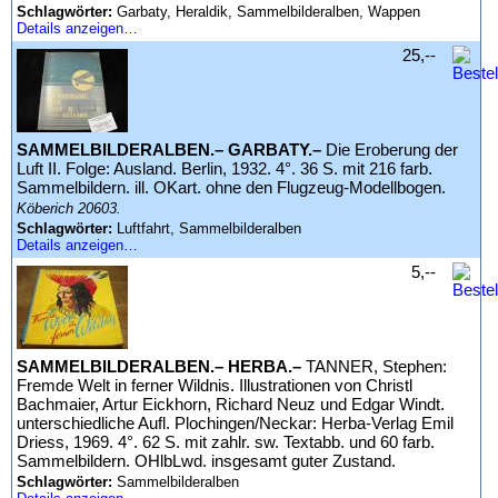
Schlagwörter:
Garbaty, Heraldik, Sammelbilderalben, Wappen
Details anzeigen…
25,--
SAMMELBILDERALBEN.– GARBATY.–
Die Eroberung der
Luft II. Folge: Ausland. Berlin, 1932. 4°. 36 S. mit 216 farb.
Sammelbildern. ill. OKart. ohne den Flugzeug-Modellbogen.
Köberich 20603.
Schlagwörter:
Luftfahrt, Sammelbilderalben
Details anzeigen…
5,--
SAMMELBILDERALBEN.– HERBA.–
TANNER, Stephen:
Fremde Welt in ferner Wildnis. Illustrationen von Christl
Bachmaier, Artur Eickhorn, Richard Neuz und Edgar Windt.
unterschiedliche Aufl. Plochingen/Neckar: Herba-Verlag Emil
Driess, 1969. 4°. 62 S. mit zahlr. sw. Textabb. und 60 farb.
Sammelbildern. OHlbLwd. insgesamt guter Zustand.
Schlagwörter:
Sammelbilderalben