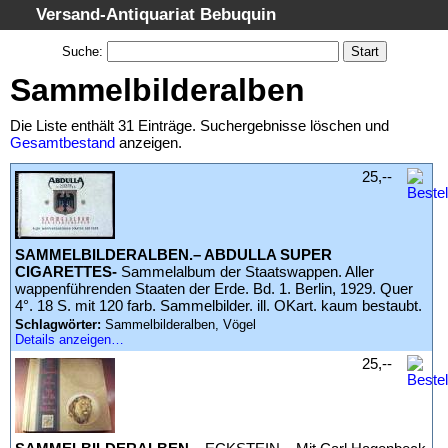
Versand-Antiquariat Bebuquin
Startseite
Suche
:
Suche
Sammelbilderalben
Kategorien
Die Liste enthält 31 Einträge. Suchergebnisse löschen und
Schlagwörter
Gesamtbestand
anzeigen.
Suchergebnisse
25,--
Warenkorb
AGB
SAMMELBILDERALBEN.– ABDULLA SUPER
Widerruf
CIGARETTES-
Sammelalbum der Staatswappen. Aller
wappenführenden Staaten der Erde. Bd. 1. Berlin, 1929. Quer
Datenschutz
4°. 18 S. mit 120 farb. Sammelbilder. ill. OKart. kaum bestaubt.
Impressum
Schlagwörter:
Sammelbilderalben, Vögel
Details anzeigen…
25,--