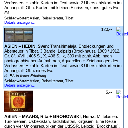
Verfassers + zahlr. Karten im Text sowie 2 Übersichtskarten im
Anhang. ill. OLn. Karten mit kleinen Einrissen, sonst gutes Ex.
EA.
Schlagwörter:
Asien, Reiseliteratur, Tibet
Details anzeigen…
120,--
ASIEN.– HEDIN, Sven:
Transhimalaja. Entdeckungen und
Abenteuer in Tibet. 3 Bände. Leipzig (Brockhaus), 1909 / 1912.
Gr. 8°. XVIII, 405 S., X, 406 S., x, 390 mit zahlr. Abb. nach
photographischen Aufnahmen, Aquarellen + Zeichnungen des
Verfassers + zahlr. Karten im Text sowie 3 Übersichtskarten im
Anhang. ill. OLn. eines Ex.
dt. EA in feiner Erhaltung.
Schlagwörter:
Asien, Reiseliteratur, Tibet
Details anzeigen…
5,--
ASIEN.– MAAHS, Rita + BRONOWSKI, Heinz:
Mittelasien.
Turkmenien, Usbekistan, Tadshikistan, Kirgisien. Eine Reise
durch vier Unionsrepubliken der UdSSR. Leipzig (Brockhaus),