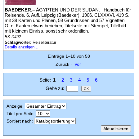
BAEDEKER.–
ÄGYPTEN UND DER SUDAN.– Handbuch für
Reisende. 6. Aufl. Leipzig (Baedeker), 1906. CLXXXVI, 419 S.
mit 38 Karten und Plänen, 59 Grundrissen und 57 Vignetten.
OLn. Kanten etwas berieben, Titelseite mit Stempel, Tiltelbild
mit kleinem Einriss, sonst sehr ordentlich.
BK D492.
Schlagwörter:
Reiseliteratur
Details anzeigen…
Einträge 1–10 von 58
Zurück
·
Vor
Seite:
1
·
2
·
3
·
4
·
5
·
6
Gehe zu
:
Anzeige
:
Titel pro Seite
:
Sortiert nach
: