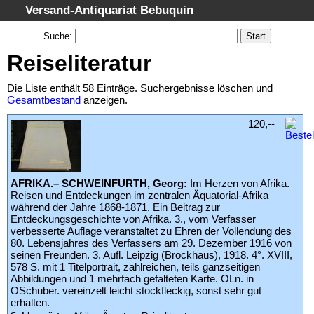
Versand-Antiquariat Bebuquin
Startseite
Suche
:
Suche
Reiseliteratur
Kategorien
Die Liste enthält 58 Einträge. Suchergebnisse löschen und
Schlagwörter
Gesamtbestand
anzeigen.
Suchergebnisse
120,--
Warenkorb
AGB
AFRIKA.– SCHWEINFURTH, Georg:
Im Herzen von Afrika.
Widerruf
Reisen und Entdeckungen im zentralen Äquatorial-Afrika
Datenschutz
während der Jahre 1868-1871. Ein Beitrag zur
Entdeckungsgeschichte von Afrika. 3., vom Verfasser
Impressum
verbesserte Auflage veranstaltet zu Ehren der Vollendung des
80. Lebensjahres des Verfassers am 29. Dezember 1916 von
seinen Freunden. 3. Aufl. Leipzig (Brockhaus), 1918. 4°. XVIII,
578 S. mit 1 Titelportrait, zahlreichen, teils ganzseitigen
Abbildungen und 1 mehrfach gefalteten Karte. OLn. in
OSchuber. vereinzelt leicht stockfleckig, sonst sehr gut
erhalten.