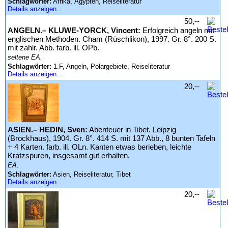
Schlagwörter:
Afrika, Ägypten, Reiseliteratur
Details anzeigen…
50,--
ANGELN.– KLUWE-YORCK, Vincent:
Erfolgreich angeln mit
englischen Methoden. Cham (Rüschlikon), 1997. Gr. 8°. 200 S.
mit zahlr. Abb. farb. ill. OPb.
seltene EA.
Schlagwörter:
1.F, Angeln, Polargebiete, Reiseliteratur
Details anzeigen…
20,--
ASIEN.– HEDIN, Sven:
Abenteuer in Tibet. Leipzig
(Brockhaus), 1904. Gr. 8°. 414 S. mit 137 Abb., 8 bunten Tafeln
+ 4 Karten. farb. ill. OLn. Kanten etwas berieben, leichte
Kratzspuren, insgesamt gut erhalten.
EA.
Schlagwörter:
Asien, Reiseliteratur, Tibet
Details anzeigen…
20,--