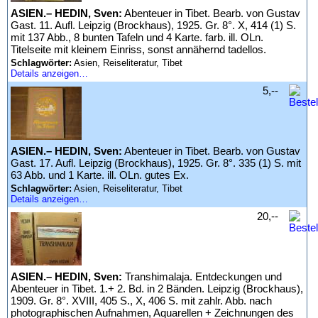
ASIEN.– HEDIN, Sven:
Abenteuer in Tibet. Bearb. von Gustav
Gast. 11. Aufl. Leipzig (Brockhaus), 1925. Gr. 8°. X, 414 (1) S.
mit 137 Abb., 8 bunten Tafeln und 4 Karte. farb. ill. OLn.
Titelseite mit kleinem Einriss, sonst annähernd tadellos.
Schlagwörter:
Asien, Reiseliteratur, Tibet
Details anzeigen…
5,--
ASIEN.– HEDIN, Sven:
Abenteuer in Tibet. Bearb. von Gustav
Gast. 17. Aufl. Leipzig (Brockhaus), 1925. Gr. 8°. 335 (1) S. mit
63 Abb. und 1 Karte. ill. OLn. gutes Ex.
Schlagwörter:
Asien, Reiseliteratur, Tibet
Details anzeigen…
20,--
ASIEN.– HEDIN, Sven:
Transhimalaja. Entdeckungen und
Abenteuer in Tibet. 1.+ 2. Bd. in 2 Bänden. Leipzig (Brockhaus),
1909. Gr. 8°. XVIII, 405 S., X, 406 S. mit zahlr. Abb. nach
photographischen Aufnahmen, Aquarellen + Zeichnungen des