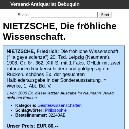
Versand-Antiquariat Bebuquin
Startseite
Suche
:
Suche
NIETZSCHE, Die fröhliche
Kategorien
Wissenschaft.
Schlagwörter
Gesamtbestand
NIETZSCHE, Friedrich:
Die fröhliche Wissenschaft.
(“ la gaya scienza“) 20. Tsd. Leipzig (Naumann),
Warenkorb
1908. Gr. 8°. 362, XIII S. mit 1 Faks. OHLdr mit zwei
AGB
rotbraunen Rückenschildern und goldgeprägtem
Rücken. schönes Ex. der gesuchten
Widerruf
Halblederausgabe in der Sonderausstattung. =
Datenschutz
Werke, 1. Abt. Bd. V.
1 von 1000 Ex. dieser letzten Ausgabe im Naumann Verlag.
Impressum
nicht bei Knoche.
Kategorie:
Geisteswissenschaften
Schlagwörter:
Philosophie
Bestellnummer:
32243AB
Unser Preis: EUR 80,--